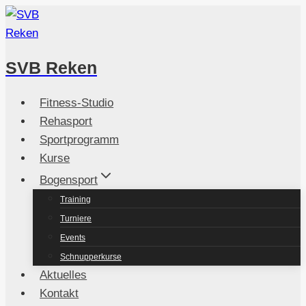
Zum
Inhalt
springen
SVB Reken
Fitness-Studio
Rehasport
Sportprogramm
Kurse
Bogensport
Training
Turniere
Events
Schnupperkurse
Aktuelles
Kontakt