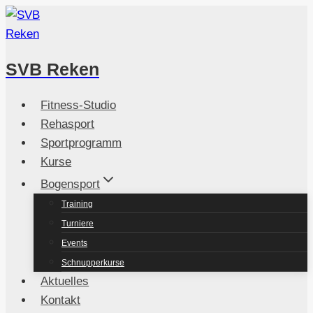
Zum
Inhalt
springen
SVB Reken
Fitness-Studio
Rehasport
Sportprogramm
Kurse
Bogensport
Training
Turniere
Events
Schnupperkurse
Aktuelles
Kontakt