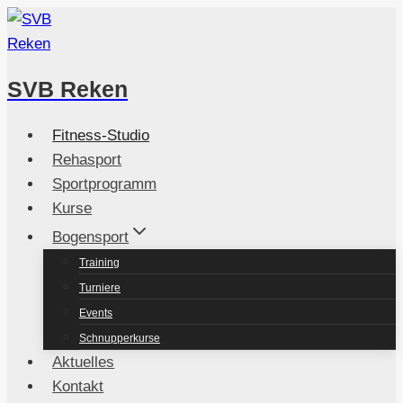
Zum
Inhalt
springen
SVB Reken
Fitness-Studio
Rehasport
Sportprogramm
Kurse
Bogensport
Training
Turniere
Events
Schnupperkurse
Aktuelles
Kontakt