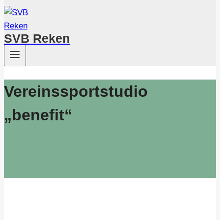
SVB Reken
Vereinssportstudio
„benefit“