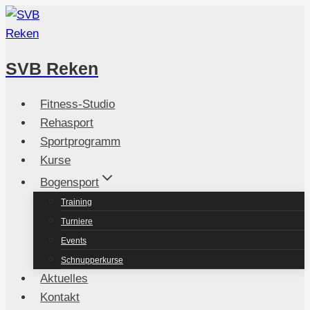
Zum
Inhalt
springen
SVB Reken
Fitness-Studio
Rehasport
Sportprogramm
Kurse
Bogensport
Training
Turniere
Events
Schnupperkurse
Aktuelles
Kontakt