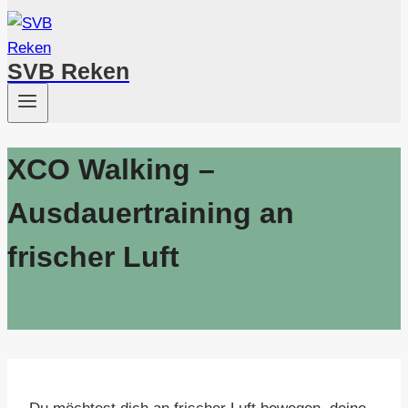
SVB Reken
XCO Walking –
Ausdauertraining an
frischer Luft